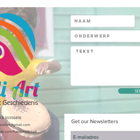
SE
1 6 30356816
Get our Newsletters
.soliart@gmail.com
ok.com/handmadesoli