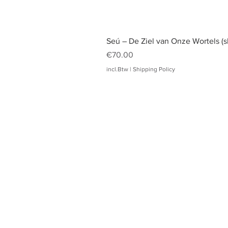
Seú – De Ziel van Onze Wortels (s
Prijs
€70.00
incl.Btw
|
Shipping Policy