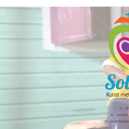
T: +3
E:
contact
F:
www.facebo