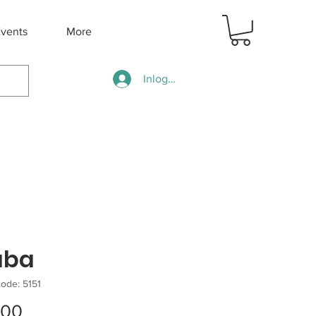
vents
More
Inloggen
uba
ode: 5151
Prijs
.00