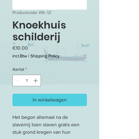
Productcode: KN -12
Knoekhuis
schilderij
Prijs
€10.00
incl.Btw
|
Shipping Policy
Aantal
*
In winkelwagen
Het begon allemaal na de
slavernij toen slaven gratis een
stuk grond kregen van hun