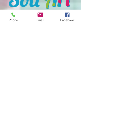
Phone
Email
Facebook
T:
+31 6 30356816
E:
contact.soliart@gmail.com
F:
www.facebook.com/handmadesoli
Get our Newsletters
Nu abonneren