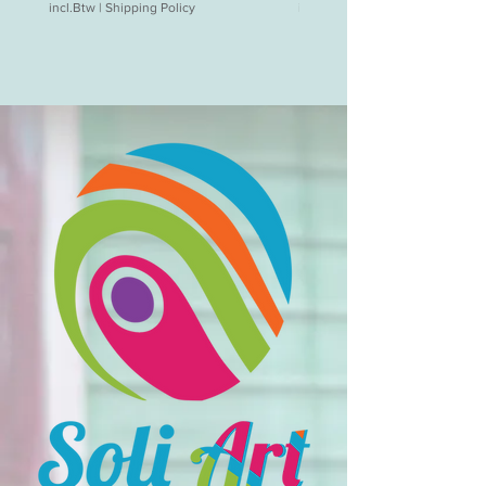
incl.Btw
|
Shipping Policy
incl.Btw
ponpon
kan gerust in de wasmachine
gewassen
39 lang bij 27 cm breed
in verschillende kleuren
verkrijgbaar