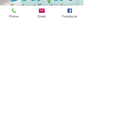
Phone
Email
Facebook
T:
+31 6 30356816
E:
contact.soliart@gmail.com
F:
www.facebook.com/handmadesoli
Get our Newsletters
Nu abonneren