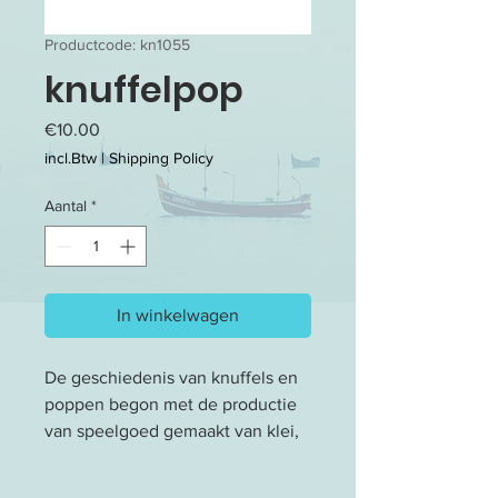
Productcode: kn1055
knuffelpop
Prijs
€10.00
incl.Btw
|
Shipping Policy
Aantal
*
In winkelwagen
De geschiedenis van knuffels en
poppen begon met de productie
van speelgoed gemaakt van klei,
hout, ivoor en andere materialen.
Historisch gezien was de meer