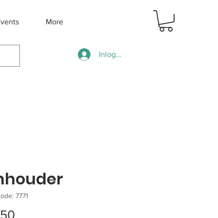
vents
More
Inloggen
nhouder
ode: 7771
Prijs
.50