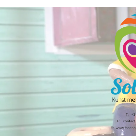
T: +3
E:
contact
F:
www.facebo