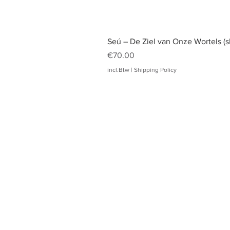
Seú – De Ziel van Onze Wortels (s
Prijs
€70.00
incl.Btw
|
Shipping Policy