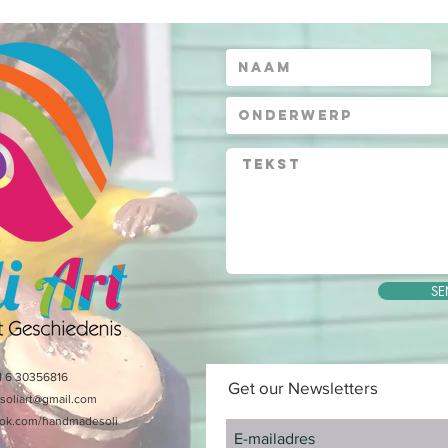
SE
1 6 30356816
Get our Newsletters
.soliart@gmail.com
ok.com/handmadesoli