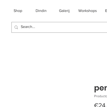
Shop
Dindin
Galerij
Workshops
E
pe
Productc
€24