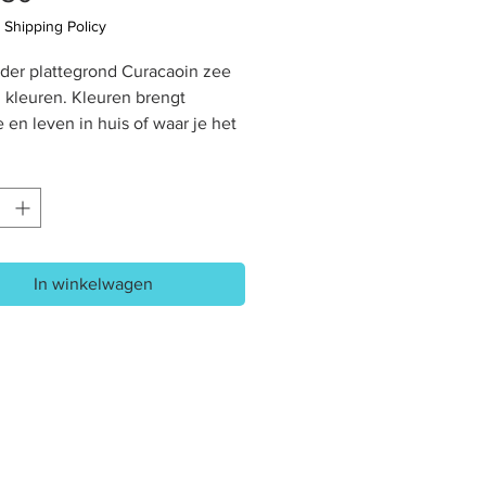
|
Shipping Policy
er plattegrond Curacaoin zee
n kleuren. Kleuren brengt
 en leven in huis of waar je het
an gebruiken als unieke cadeau,
er of een pronkstuk op jouw
ar
g: 25 cm lang bij 6 cm breed bij
oog
In winkelwagen