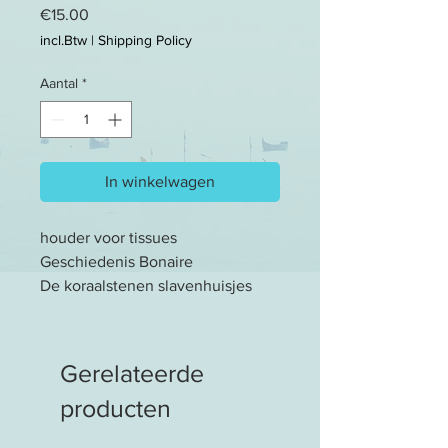
Prijs
€15.00
incl.Btw
|
Shipping Policy
Aantal
*
In winkelwagen
houder voor tissues
Geschiedenis Bonaire
De koraalstenen slavenhuisjes
zijn in 1850 gebouwd. Dit is
overigens 13 jaar voordat de
slavernij op Bonaire werd
Gerelateerde
afgeschaft.
producten
Kunst staat voor leven en brengt