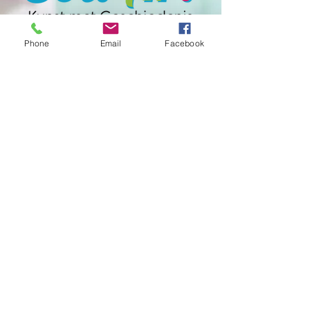
Phone
Email
Facebook
T:
+31 6 30356816
E:
contact.soliart@gmail.com
F:
www.facebook.com/handmadesoli
Get our Newsletters
Nu abonneren