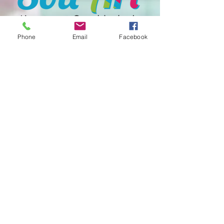
Phone
Email
Facebook
T:
+31 6 30356816
E:
contact.soliart@gmail.com
F:
www.facebook.com/handmadesoli
Get our Newsletters
Nu abonneren