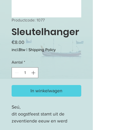
Productcode: 1077
Sleutelhanger
Prijs
€8.00
incl.Btw
|
Shipping Policy
Aantal
*
In winkelwagen
Seú,
dit oogstfeest stamt uit de
zeventiende eeuw en werd
oorspronkelijk door de slaven op